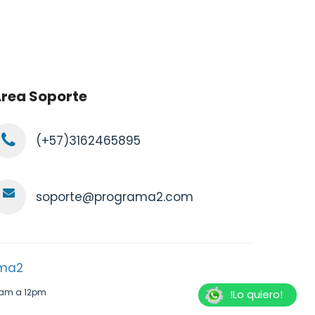
rea Soporte
(+57)3162465895
soporte@programa2.com
ama2
 8am a 12pm
!Lo quiero!